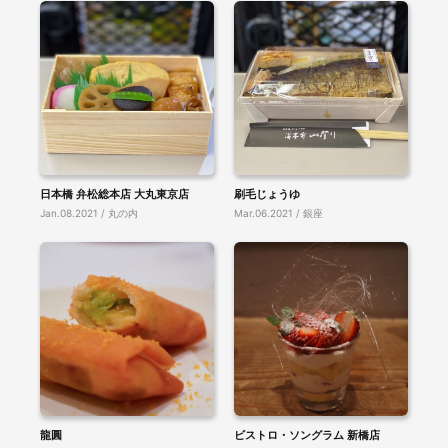
日本橋 弁松総本店 大丸東京店
刷毛じょうゆ
Jan.08.2021 / 丸の内
Mar.06.2021 / 銀座
龍圓
ビストロ・ソングラム 新橋店