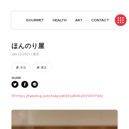
GOURMET
HEALTH
ART
CONTACT
ほんのり屋
Jan.23.2021 / 東京
弁当
東京
SHARE
https://tabelog.com/tokyo/A1302/A130201/13017133/