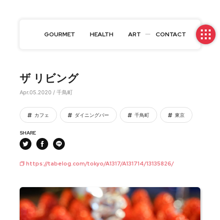
GOURMET
HEALTH
ART
CONTACT
ザ リビング
Apr.05.2020 / 千鳥町
カフェ
ダイニングバー
千鳥町
東京
SHARE
https://tabelog.com/tokyo/A1317/A131714/13135826/