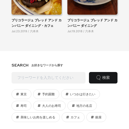
ブリコラージュ ブレッド アンド カ
ブリコラージュ ブレッド アンド カ
ンパニー ダイニング・カフェ
ンパニー ダイニング
Jul.23.2019 / 六本木
Jul.19.2018 / 六本木
SEARCH
お好きなワードから探す
検索
東京
予約困難
いつかは行きたい
寿司
大人のお寿司
地方の名店
美味しいお肉を楽しめる
カフェ
銀座