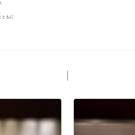
ス
とともに
！