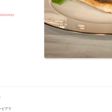
/13002531/
ト
キャビアで