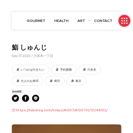
GOURMET
HEALTH
ART
CONTACT
鮨 しゅんじ
Dec.17.2020 / 六本木一丁目
いつかは行きたい
予約困難
六本木
大人のお寿司
寿司
東京
SHARE
https://tabelog.com/tokyo/A1307/A130701/13246152/