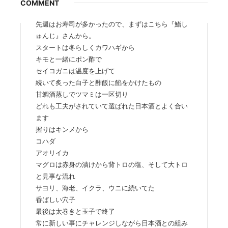
COMMENT
先週はお寿司が多かったので、まずはこちら『鮨し
ゅんじ』さんから。
スタートは冬らしくカワハギから
キモと一緒にポン酢で
セイコガニは温度を上げて
続いて炙った白子と酢飯に餡をかけたもの
甘鯛酒蒸しでツマミは一区切り
どれも工夫がされていて選ばれた日本酒とよく合い
ます
握りはキンメから
コハダ
アオリイカ
マグロは赤身の漬けから背トロの塩、そして大トロ
と見事な流れ
サヨリ、海老、イクラ、ウニに続いてた
香ばしい穴子
最後は太巻きと玉子で終了
常に新しい事にチャレンジしながら日本酒との組み