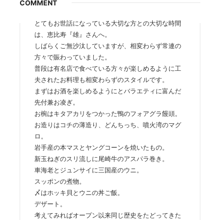
COMMENT
とてもお世話になっている大切な方との大切な時間
は、恵比寿『雄』さんへ。
しばらくご無沙汰していますが、相変わらず常連の
方々で賑わっていました。
普段は有名店で食べている方々が楽しめるように工
夫されたお料理も相変わらずのスタイルです。
まずはお酒を楽しめるようにとバラエティに富んだ
先付兼お凌ぎ。
お椀はキタアカリをつかった鴨のフォアグラ饅頭。
お造りはコチの薄造り、どんちっち、噴火湾のマグ
ロ。
岩手産の本マスとヤングコーンを焼いたもの。
新玉ねぎのスリ流しに尾崎牛のアスパラ巻き。
車海老とジュンサイに三国産のウニ。
スッポンの煮物。
〆はホッキ貝とウニの丼ご飯。
デザート。
考えてみればオープン以来同じ歴史をたどってきた