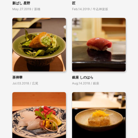
新ばし 星野
匠
May.27.2019 / 新橋
Feb.14.2019 / 牛込神楽坂
茶禅華
銀座 しのはら
Jul.03.2018 / 広尾
Aug.14.2018 / 銀座