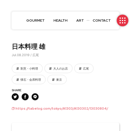
GOURMET
HEALTH
ART
CONTACT
日本料理 雄
Jul.08.2019 / 広尾
割烹・小料理
大人のお店
広尾
懐石・会席料理
東京
SHARE
https://tabelog.com/tokyo/A1303/A130302/13030804/