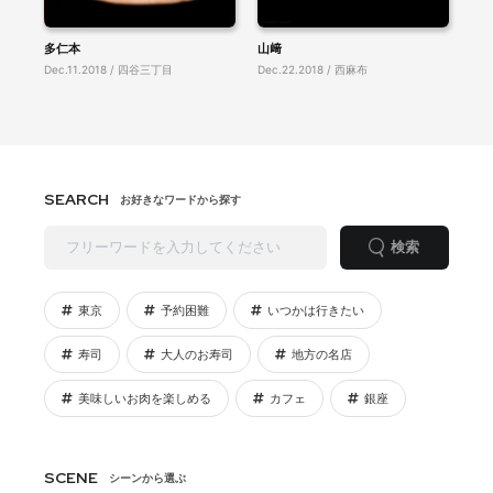
多仁本
山﨑
Dec.11.2018 / 四谷三丁目
Dec.22.2018 / 西麻布
SEARCH
お好きなワードから探す
検索
東京
予約困難
いつかは行きたい
寿司
大人のお寿司
地方の名店
美味しいお肉を楽しめる
カフェ
銀座
SCENE
シーンから選ぶ