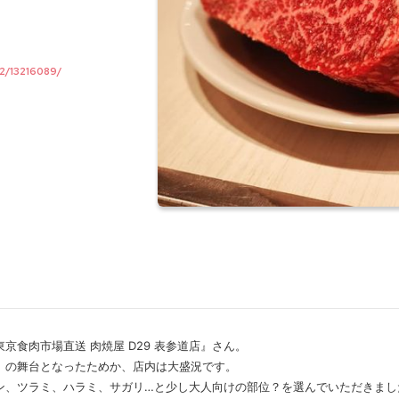
2/13216089/
食肉市場直送 肉焼屋 D29 表参道店』さん。
」の舞台となったためか、店内は大盛況です。
ン、ツラミ、ハラミ、サガリ…と少し大人向けの部位？を選んでいただきまし