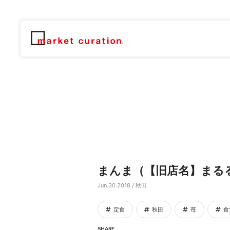
まんま（【旧店名】まる
Jun.30.2018 / 秋田
定食
秋田
苺
食
SHARE