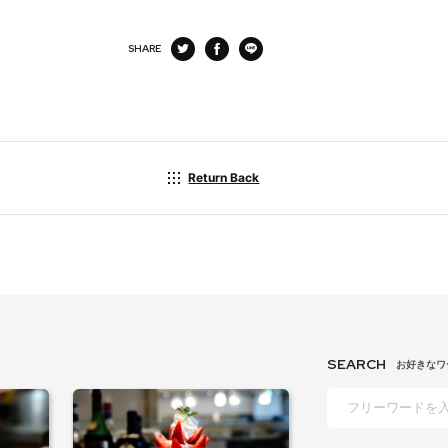
SHARE
Return Back
SEARCH
お好きなワ