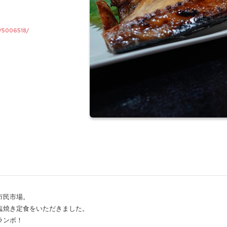
/5006518/
市民市場。
塩焼き定食をいただきました。
ランボ！