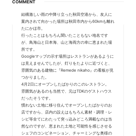
COMMENT
結構激しい雨の中降り立った秋田空港から、友人に
案内されて向かった場所は秋田市内から60kmも離れ
たにかほ市。
行ったことはもちろん聞いたこともない地名です
が、鳥海山と日本海、山と海両方の幸に恵まれた場
所です。
Googleマップの示す場所はレストランがあるように
は見えませんでしたが、灯りをたよりに近づくと、
雰囲気のある建物に『Remede nikaho』の看板が見
つかりました。
4月2日にオープンしたばかりのこのレストラン。
雰囲気があるのも当然で、元はTDKのゲストハウス
だったそうです。
慣れない土地に移り住んでオープンしたばかりのお
店ですから、店内の設えはもちろん素材・調理・レ
シピ等全てにわたって突っ込みどころ満載なのは当
然なのですが、恵まれた土地と可能性を感じさせる
シェフのコンビネーション、チャーミングな奥様の