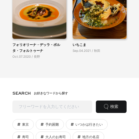
フォリオリーナ・デッラ・ポル
いちこま
タ・フォルトゥーナ
Sep.04.2021 / 秋田
Oct.07.2020 / 長野
SEARCH
お好きなワードから探す
検索
東京
予約困難
いつかは行きたい
寿司
大人のお寿司
地方の名店