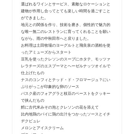
選ばれるワインとサービス、素敵なロケーションと
建物が作用し合ってとても楽しい時間を過ごすこと
ができました。
地元との関係を作り、技術を磨き、個性的で魅力的
な唯一無二のレストランに育ってくれることを願い
ながら、雨の中秋田市へと戻りました。
お料理は土田牧場のヨーグルトと飛良泉の酒粕を使
ったアミューズからスタート
豆乳を使ったクレソンのスープにホタテ、モッツァ
レラチーズのエスプーマとヘーゼルナッツオイルで
仕上げたもの
ナスのコンフィとテッド・ド・フロマージュ？にい
ぷりがっこが印象的な卵のソース
バスク産のフォアグラと枝豆のペーストをクッキー
で挟んだもの
鱈に古代米みその泡とクレソンの花を添えて
比内地鶏のパイに鶏の出汁をつかったソースとイチ
ヂクビュレ
メロンとアイスクリーム