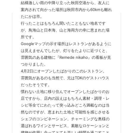
結構激しい雨の中降り立った秋田空港から、友人に
案内されて向かった場所は秋田市内から60kmも離れ
たにかほ市。
行ったことはもちろん聞いたこともない地名です
が、鳥海山と日本海、山と海両方の幸に恵まれた場
所です。
Googleマップの示す場所はレストランがあるように
は見えませんでしたが、灯りをたよりに近づくと、
雰囲気のある建物に『Remede nikaho』の看板が見
つかりました。
4月2日にオープンしたばかりのこのレストラン。
雰囲気があるのも当然で、元はTDKのゲストハウス
だったそうです。
慣れない土地に移り住んでオープンしたばかりのお
店ですから、店内の設えはもちろん素材・調理・レ
シピ等全てにわたって突っ込みどころ満載なのは当
然なのですが、恵まれた土地と可能性を感じさせる
シェフのコンビネーション、チャーミングな奥様の
選ばれるワインとサービス、素敵なロケーションと
建物が作用し合ってとても楽しい時間を過ごすこと