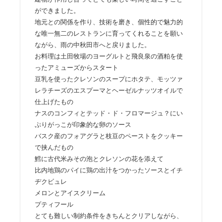
ができました。
地元との関係を作り、技術を磨き、個性的で魅力的
な唯一無二のレストランに育ってくれることを願い
ながら、雨の中秋田市へと戻りました。
お料理は土田牧場のヨーグルトと飛良泉の酒粕を使
ったアミューズからスタート
豆乳を使ったクレソンのスープにホタテ、モッツァ
レラチーズのエスプーマとヘーゼルナッツオイルで
仕上げたもの
ナスのコンフィとテッド・ド・フロマージュ？にい
ぷりがっこが印象的な卵のソース
バスク産のフォアグラと枝豆のペーストをクッキー
で挟んだもの
鱈に古代米みその泡とクレソンの花を添えて
比内地鶏のパイに鶏の出汁をつかったソースとイチ
ヂクビュレ
メロンとアイスクリーム
プティフール
とても難しい制約条件をきちんとクリアしながら、