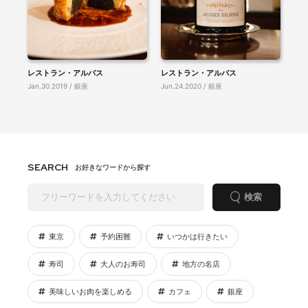
レストラン・アルバス
レストラン・アルバス
Jan.30.2019 / 銀座
Jun.24.2020 / 銀座
SEARCH
お好きなワードから探す
検索
東京
予約困難
いつかは行きたい
寿司
大人のお寿司
地方の名店
美味しいお肉を楽しめる
カフェ
銀座