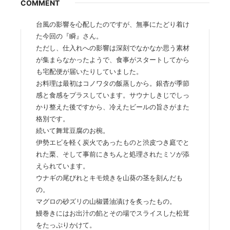
COMMENT
台風の影響を心配したのですが、無事にたどり着け
た今回の『瞬』さん。
ただし、仕入れへの影響は深刻でなかなか思う素材
が集まらなかったようで、食事がスタートしてから
も宅配便が届いたりしていました。
お料理は最初はコノワタの飯蒸しから。銀杏が季節
感と食感をプラスしています。サウナしきじでしっ
かり整えた後ですから、冷えたビールの旨さがまた
格別です。
続いて舞茸豆腐のお椀。
伊勢エビを軽く炭火であったものと渋皮つき庭でと
れた栗、そして事前にきちんと処理されたミソが添
えられています。
ウナギの尾びれとキモ焼きを山葵の茎を刻んだも
の。
マグロの砂ズリの山椒醤油漬けを炙ったもの。
鰻巻きにはお出汁の餡とその場でスライスした松茸
をたっぷりかけて。