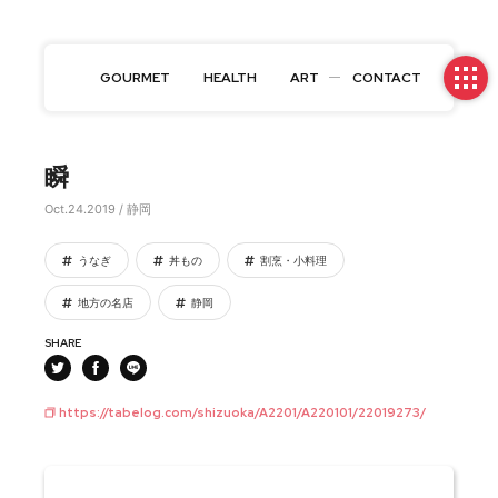
GOURMET
HEALTH
ART
CONTACT
瞬
Oct.24.2019 / 静岡
うなぎ
丼もの
割烹・小料理
地方の名店
静岡
SHARE
https://tabelog.com/shizuoka/A2201/A220101/22019273/