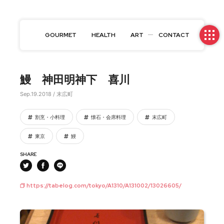
GOURMET
HEALTH
ART
CONTACT
鰻 神田明神下 喜川
Sep.19.2018 / 末広町
割烹・小料理
懐石・会席料理
末広町
東京
鰻
SHARE
https://tabelog.com/tokyo/A1310/A131002/13026605/