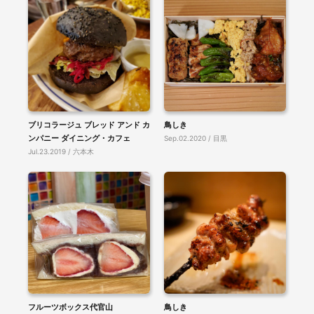
ブリコラージュ ブレッド アンド カ
鳥しき
ンパニー ダイニング・カフェ
Sep.02.2020 / 目黒
Jul.23.2019 / 六本木
フルーツボックス代官山
鳥しき