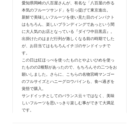
愛知県岡崎の八百屋さんが、有名な「八百屋の作る
本気のフルーツサンド」を引っ提げて東京進出。
新鮮で美味しいフルーツを使い見た目のインパクト
はもちろん、楽しいブランディングであっという間
に大人気のお店となっている『ダイワ中目黒店』。
出掛けたのはまだ行列が激しくなる前の時期でした
が、お目当てはもちろんイチゴのサンドイッチで
す。
この日は紅ほっぺを使ったものとやよいひめを使っ
たものの2種類があったので、もちろんその二つをお
願いしました。さらに、こちらの名物宮崎マンゴー
のフルサイズとハニーグロウパインも、食べ過ぎを
覚悟で購入。
サンドイッチとしてのバランス云々ではなく、美味
しいフルーツを思いっきり楽しむ事ができて大満足
です。