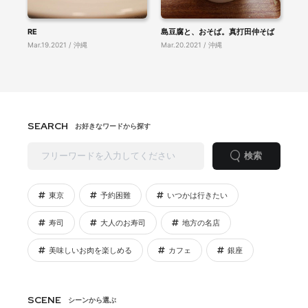
RE
島豆腐と、おそば。真打田仲そば
Mar.19.2021 / 沖縄
Mar.20.2021 / 沖縄
SEARCH
お好きなワードから探す
検索
東京
予約困難
いつかは行きたい
寿司
大人のお寿司
地方の名店
美味しいお肉を楽しめる
カフェ
銀座
SCENE
シーンから選ぶ