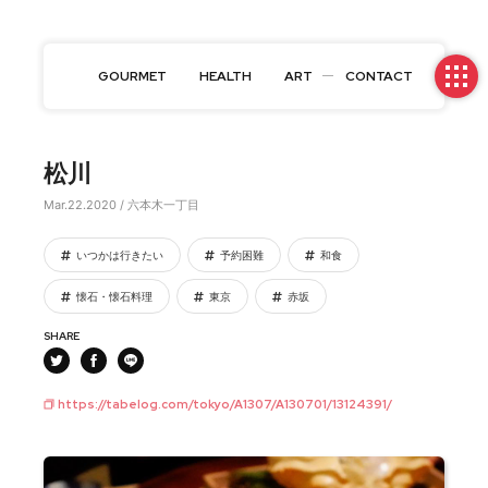
GOURMET
HEALTH
ART
CONTACT
松川
Mar.22.2020 / 六本木一丁目
いつかは行きたい
予約困難
和食
懐石・懐石料理
東京
赤坂
SHARE
https://tabelog.com/tokyo/A1307/A130701/13124391/