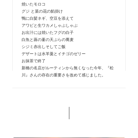
焼いたモロコ
グジ と菜の花の餡掛け
鴨に白髪ネギ、空豆を添えて
アワビと生ワカメしゃぶしゃぶ
お出汁には焼いたフグの白子
白魚と蕗の薹の天ぷらの蕎麦
シジミ赤出しそしてご飯
デザートは水羊羹とイチゴのゼリー
お抹茶で終了
新橋の名店がルーティンから無くなった今年、『松
川』さんの存在の重要さを改めて感じました。