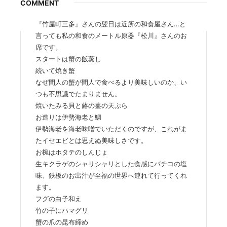
COMMENT
『竹屋町三多』さんの翌日は近所の和食屋さん…と
言っても私の和食のメートル原器『松川』さんのお
席です。
スタートは蟹の飯蒸し
続いて焼き蟹
なぜ間人の蟹が間人で食べるより美味しいのか、い
つも不思議でたまりません。
焼いたみる貝と蕗の薹の天ぷら
お造りは伊勢海老と鯛
伊勢海老を海老味噌でいただくのですが、これがま
たイセエビとは思えぬ美味しさです。
お椀はホタテのしんじょ
生キクラゲのシャリシャリとした食感にバチコの塩
味、鉄板のお出汁が至福の世界へ連れて行ってくれ
ます。
フグの白子和え
竹の子にハマグリ
蟹の爪の昆布締め