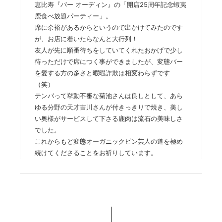
恵比寿『バー オーディン』の「開店25周年記念蝦夷
鹿食べ放題パーティー」。
席に余裕があるからというので出かけてみたのです
が、お店に着いたらなんと大行列！
友人が先に順番待ちをしていてくれたおかげで少し
待っただけで席につく事ができましたが、変態バー
を愛する方の多さと暇暇詐欺は相変わらずです
（笑）
テンパって挙動不審な菊池さんは良しとして、あら
ゆる分野の天才吉川さんが付きっきりで焼き、美し
い奥様がサービスして下さる鹿肉は流石の美味しさ
でした。
これからもど変態オーガニックピン芸人の道を極め
続けてくださることをお祈りしています。