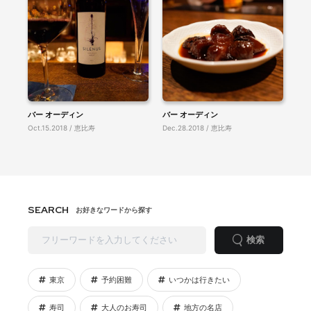
バー オーディン
バー オーディン
Oct.15.2018 / 恵比寿
Dec.28.2018 / 恵比寿
SEARCH
お好きなワードから探す
検索
東京
予約困難
いつかは行きたい
寿司
大人のお寿司
地方の名店