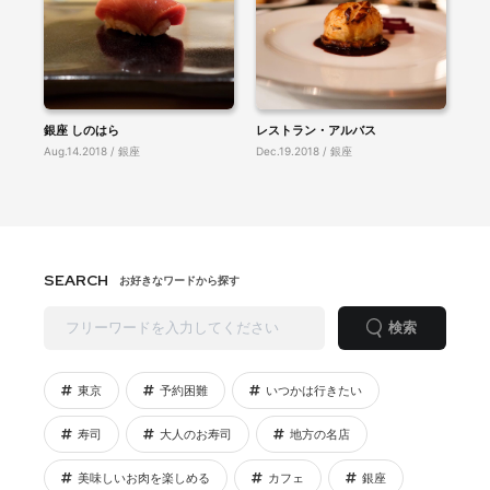
銀座 しのはら
レストラン・アルバス
Aug.14.2018 / 銀座
Dec.19.2018 / 銀座
SEARCH
お好きなワードから探す
検索
東京
予約困難
いつかは行きたい
寿司
大人のお寿司
地方の名店
美味しいお肉を楽しめる
カフェ
銀座