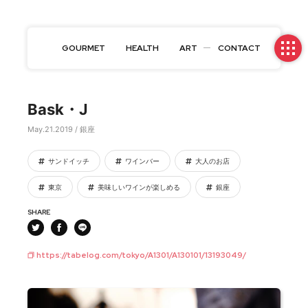
GOURMET
HEALTH
ART
CONTACT
Bask・J
May.21.2019 / 銀座
サンドイッチ
ワインバー
大人のお店
東京
美味しいワインが楽しめる
銀座
SHARE
https://tabelog.com/tokyo/A1301/A130101/13193049/