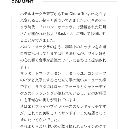
COMMENT
ホテルオークラ東京からThe Okura Tokyoへと生ま
れ変わる日が刻々と近づいてきましたが、そのオー
クラ時代、『バロン・オークラ』で活躍された江川
さんが開かれたお店『Bask・J』に初めてお伺いす
ることができました。
バロン・オークラのように和洋中のキッチンを次週
自在に活用してとまでは行きませんが、ワイン好き
の心に響く食事が超絶のワインに合わせて提供され
ます。
サラダ、トマトグラタン、ラタトゥユ、コンビーフ
のパテと文字にするとなんて事の無いメニューの様
ですが、サラダにはロックフォールとシャトーディ
ケムのドレッシングが使われているし、どのお料理
にも半端ない拘りが隠れています。
〆はエビフライやブイヤベースのサンドイッチです
が、これまた美味しくてサンドイッチの名店として
通いたいくらいでした。
それより何より凄いのが取り扱われるワインのクオ