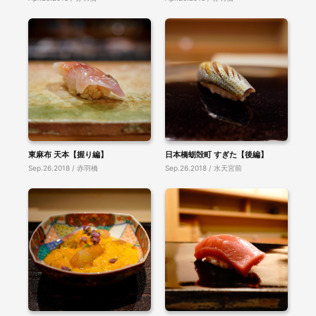
東麻布 天本【握り編】
日本橋蛎殻町 すぎた【後編】
Sep.26.2018 / 赤羽橋
Sep.26.2018 / 水天宮前