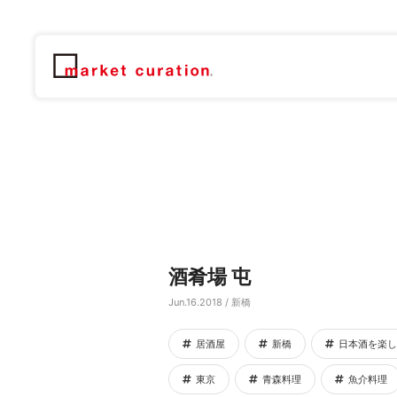
酒肴場 屯
Jun.16.2018 / 新橋
居酒屋
新橋
日本酒を楽し
東京
青森料理
魚介料理