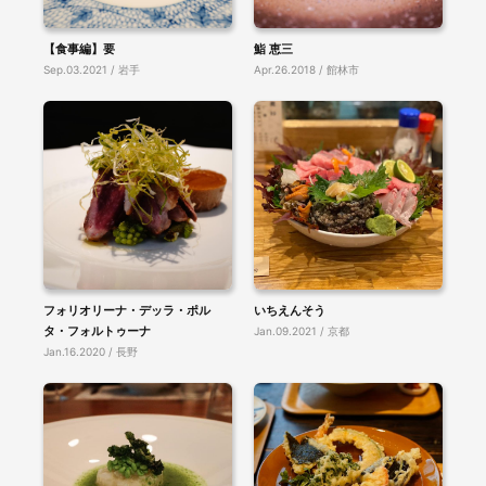
【食事編】要
鮨 恵三
Sep.03.2021 / 岩手
Apr.26.2018 / 館林市
フォリオリーナ・デッラ・ポル
いちえんそう
タ・フォルトゥーナ
Jan.09.2021 / 京都
Jan.16.2020 / 長野