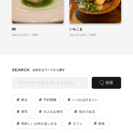
RE
いちこま
Mar.19.2021 / 沖縄
Sep.04.2021 / 秋田
SEARCH
お好きなワードから探す
検索
東京
予約困難
いつかは行きたい
寿司
大人のお寿司
地方の名店
美味しいお肉を楽しめる
カフェ
銀座