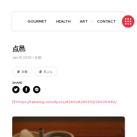
GOURMET
HEALTH
ART
CONTACT
点邑
Jan.19.2020 / 京都
京都
天ぷら
SHARE
https://tabelog.com/kyoto/A2601/A260203/26026440/