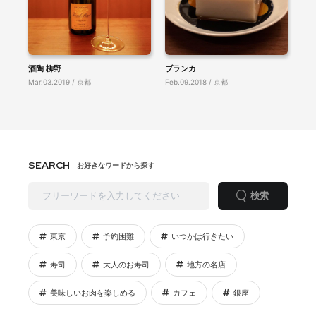
酒陶 柳野
ブランカ
Mar.03.2019 / 京都
Feb.09.2018 / 京都
SEARCH
お好きなワードから探す
検索
東京
予約困難
いつかは行きたい
寿司
大人のお寿司
地方の名店
美味しいお肉を楽しめる
カフェ
銀座