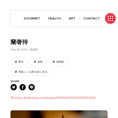
GOURMET
HEALTH
ART
CONTACT
蘭奢待
Sep.18.2019 / 神保町
東京
焼鳥
神保町
美味しいお肉を楽しめる
SHARE
https://tabelog.com/tokyo/A1310/A131003/13000425/