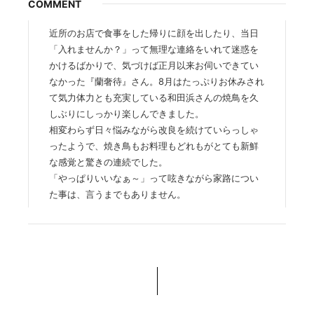
COMMENT
近所のお店で食事をした帰りに顔を出したり、当日
「入れませんか？」って無理な連絡をいれて迷惑を
かけるばかりで、気づけば正月以来お伺いできてい
なかった『蘭奢待』さん。8月はたっぷりお休みされ
て気力体力とも充実している和田浜さんの焼鳥を久
しぶりにしっかり楽しんできました。
相変わらず日々悩みながら改良を続けていらっしゃ
ったようで、焼き鳥もお料理もどれもがとても新鮮
な感覚と驚きの連続でした。
「やっぱりいいなぁ～」って呟きながら家路につい
た事は、言うまでもありません。