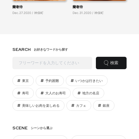
蘭奢待
蘭奢待
Dec.27.2020 / 神保町
Dec.31.2020 / 神保町
SEARCH
お好きなワードから探す
検索
東京
予約困難
いつかは行きたい
寿司
大人のお寿司
地方の名店
美味しいお肉を楽しめる
カフェ
銀座
SCENE
シーンから選ぶ