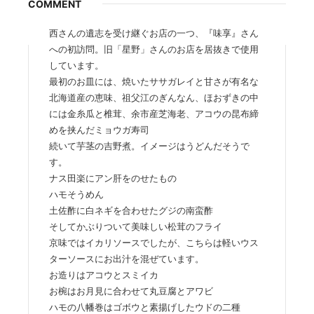
COMMENT
西さんの遺志を受け継ぐお店の一つ、『味享』さん
への初訪問。旧「星野」さんのお店を居抜きで使用
しています。
最初のお皿には、焼いたササガレイと甘さが有名な
北海道産の恵味、祖父江のぎんなん、ほおずきの中
には金糸瓜と椎茸、余市産芝海老、アコウの昆布締
めを挟んだミョウガ寿司
続いて芋茎の吉野煮。イメージはうどんだそうで
す。
ナス田楽にアン肝をのせたもの
ハモそうめん
土佐酢に白ネギを合わせたグジの南蛮酢
そしてかぶりついて美味しい松茸のフライ
京味ではイカリソースでしたが、こちらは軽いウス
ターソースにお出汁を混ぜています。
お造りはアコウとスミイカ
お椀はお月見に合わせて丸豆腐とアワビ
ハモの八幡巻はゴボウと素揚げしたウドの二種