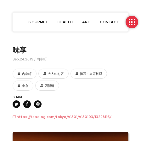
GOURMET
HEALTH
ART
CONTACT
味享
Sep.24.2019 / 内幸町
内幸町
大人のお店
懐石・会席料理
東京
西新橋
SHARE
https://tabelog.com/tokyo/A1301/A130103/13228116/