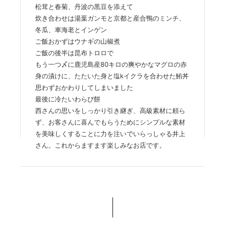
松茸と春菊、丹波の黒豆を添えて
炊き合わせは湯葉ガンモと京都と産合鴨のミンチ、
冬瓜、車海老とインゲン
ご飯おかずはウナギの山椒煮
ご飯の後半は昆布トロロで
もう一つ〆に鹿児島産80キロの爽やかなマグロの赤
身の漬けに、たたいた身と塩kイクラを合わせた鮪丼
思わずおかわりしてしまいました
最後に冷たいわらび餅
西さんの思いをしっかり引き継ぎ、高級素材に頼ら
ず、お客さんに喜んでもらうためにシンプルな素材
を美味しくすることに力を注いでいらっしゃる井上
さん。これからますます楽しみなお店です。