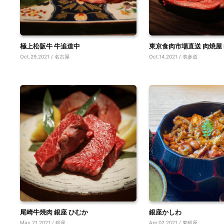
極上松阪牛 牛追道中
東京食肉市場直送 肉焼屋 D
Oct.29.2021 / 名古屋
Oct.14.2021 / 表参道
尾崎牛焼肉 銀座 ひむか
銀座かしわ
May.21.2021 / 銀座
Apr.02.2021 / 東銀座