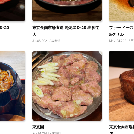
-29
東京食肉市場直送 肉焼屋 D-29 表参道
ファー イース
店
&グリル
Jul.06.2021 / 表参道
May.24.2021 /
東京園
東京食肉市場直
Apr.01.2021 / 東銀座
店