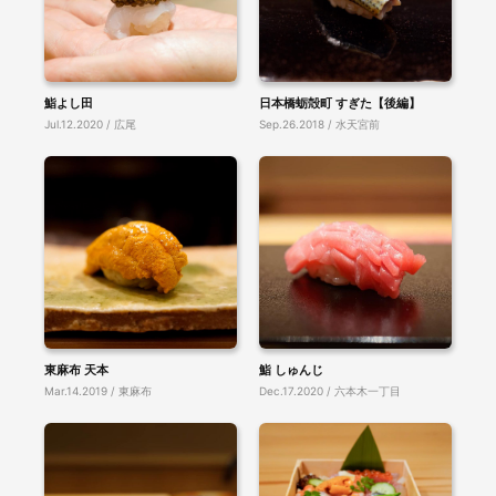
鮨よし田
日本橋蛎殻町 すぎた【後編】
Jul.12.2020 / 広尾
Sep.26.2018 / 水天宮前
東麻布 天本
鮨 しゅんじ
Mar.14.2019 / 東麻布
Dec.17.2020 / 六本木一丁目