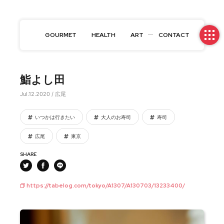
GOURMET
HEALTH
ART
CONTACT
鮨よし田
Jul.12.2020 / 広尾
いつかは行きたい
大人のお寿司
寿司
広尾
東京
SHARE
https://tabelog.com/tokyo/A1307/A130703/13233400/