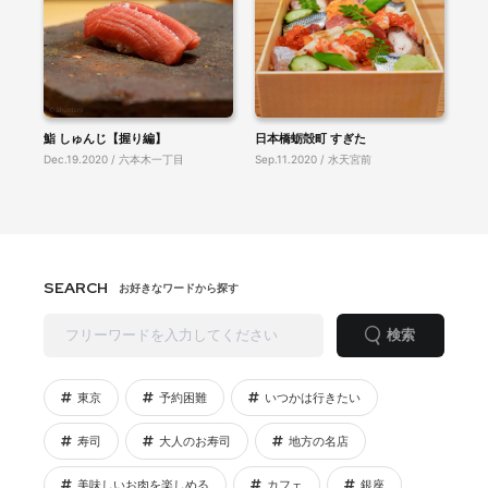
鮨 しゅんじ【握り編】
日本橋蛎殻町 すぎた
Dec.19.2020 / 六本木一丁目
Sep.11.2020 / 水天宮前
SEARCH
お好きなワードから探す
検索
東京
予約困難
いつかは行きたい
寿司
大人のお寿司
地方の名店
美味しいお肉を楽しめる
カフェ
銀座