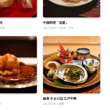
月
中国料理「花梨」
 乃木坂
Apr.17.2021 / 六本木一丁目
銀座 やまの辺 江戸中華
谷
Jan.13.2021 / 銀座